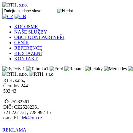
KDO JSME
NAŠE SLUŽBY
OBCHODNÍ PARTNEŘI
CENÍK
REFERENCE
KE STAŽENÍ
KONTAKT
RTH, s.r.o.,
Černilov 244
503 43
IČ: 25282361
DIČ: CZ25282361
721 222 721, 728 992 151
e-mail:
halek@rth.cz
REKLAMA